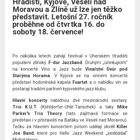
Hradišti, Kyjově, Veselí nad
Moravou a Zlíně už lze jen těžko
představit. Letošní 27. ročník
proběhne od čtvrtka 16. do
soboty 18. července!
Po několika letech zahájí festival v Uherském Hradišti
populární zlínský
F-dur Jazzband
. Druhým „účinkujícím“
na koncertě Víno a Jazz bude
Vinařství Dvůr pod
Starýma Horama
. V Kyjově se na vinném koncertě
představí hodonínská kapela
Fuartet
a o nabídku vín se
postarají tradiční partneři kyjovského jazz klubu.
Hlavní koncerty
nabídnou dvě mezinárodní sestavy.
Trio
K.U.T.
(Köhldorfer-Uhlíř-Tanschek) a taky
Mike
Parker's Trio Theory
(tato zajímavá formace se
představí i v přístavišti na Baťáku ve Veselí nad Moravou).
Tečku za hlavním koncertem potom udělají skvělí
Killer
Joe Band
, které pro Hello Jazz Weekend „seskládal“
Michal Hejna.