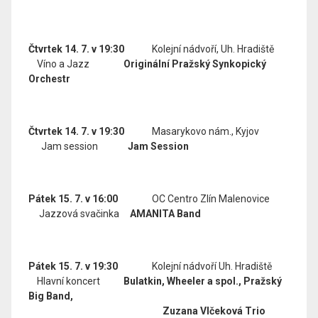
Čtvrtek 14. 7. v 19:30
Kolejní nádvoří, Uh. Hradiště
Víno a Jazz
Originální P
ražský Synkopický
Orchestr
Čtvrtek 14. 7. v 19:30
Masarykovo nám., Kyjov
Jam session
Jam Session
Pátek 15. 7. v 16:00
OC Centro Zlín Malenovice
Jazzová svačinka
AMANITA Band
Pátek 15. 7. v 19:30
Kolejní nádvoří Uh. Hradiště
Hlavní koncert
Bulatkin, Wheeler a spol., Pražský
Big Band,
Zuzana Vlčeková Trio