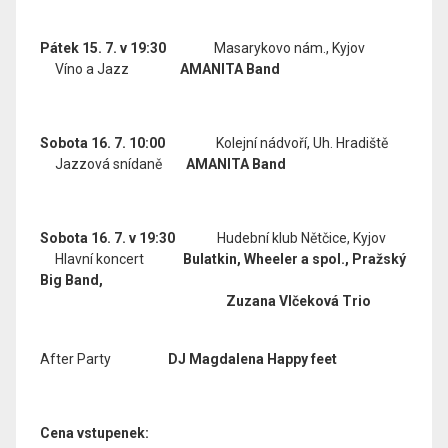
Pátek 15. 7. v 19:30
Masarykovo nám., Kyjov
Víno a Jazz
AMANITA Band
Sobota 16. 7. 10:00
Kolejní nádvoří, Uh. Hradiště
Jazzová snídaně
AMANITA Band
Sobota 16. 7. v 19:30
Hudební klub Nětčice, Kyjov
Hlavní koncert
Bulatkin, Wheeler a spol., Pražský
Big Band,
Zuzana Vlčeková Trio
After Party
DJ Magdalena Happy feet
Cena vstupenek: